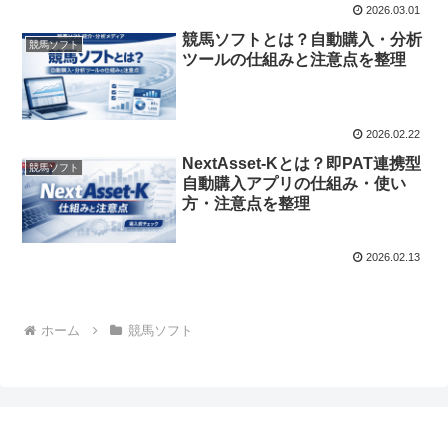
2026.03.01
競馬ソフトとは？自動購入・分析
競馬ソフト
ツールの仕組みと注意点を整理
2026.02.22
NextAsset-Kとは？即PAT連携型
競馬ソフト
自動購入アプリの仕組み・使い
方・注意点を整理
2026.02.13
ホーム
競馬ソフト